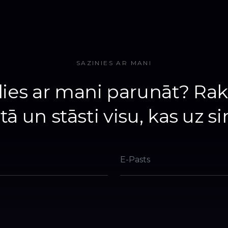
SAZINIES AR MANI
lies ar mani parunāt? Raks
tā un stāsti visu, kas uz si