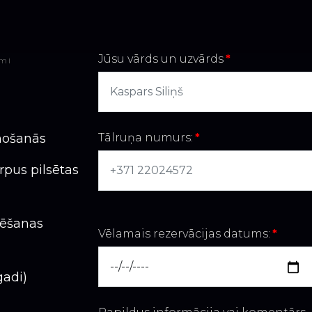
Jūsu vārds un uzvārds
*
umi
nošanās
Tālruņa numurs:
*
rpus pilsētas
āfēšanas
Vēlamais rezervācijas datums:
*
gadi)