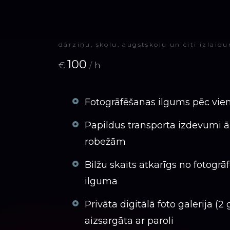
dārziņu, skolu, augstskolu un citi izlaid
100
€
/
h
Fotogrāfēšanas ilgums pēc vie
Papildus transporta izdevumi ā
robežām
Bilžu skaits atkarīgs no fotogr
ilguma
Privāta digitālā foto galerija (2 
aizsargāta ar paroli