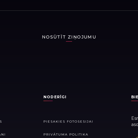
NOSŪTĪT ZIŅOJUMU
I
NODERĪGI
BI
Esm
S
PIESAKIES FOTOSESIJAI
aso
ANI
PRIVĀTUMA POLITIKA