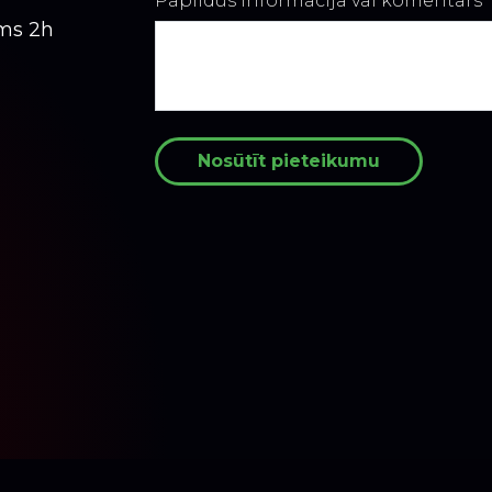
Papildus informācija vai komentārs
ums 2h
Nosūtīt pieteikumu