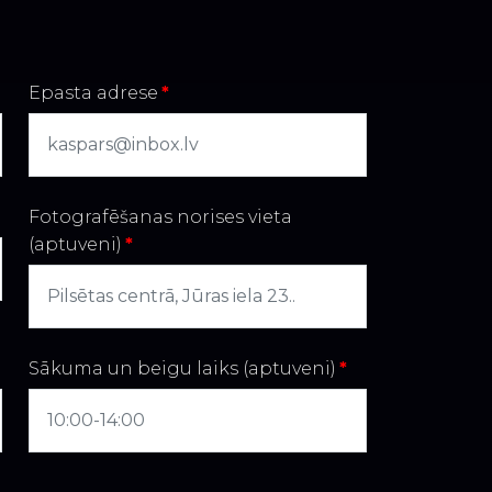
Epasta adrese
*
Fotografēšanas norises vieta
(aptuveni)
*
Sākuma un beigu laiks (aptuveni)
*