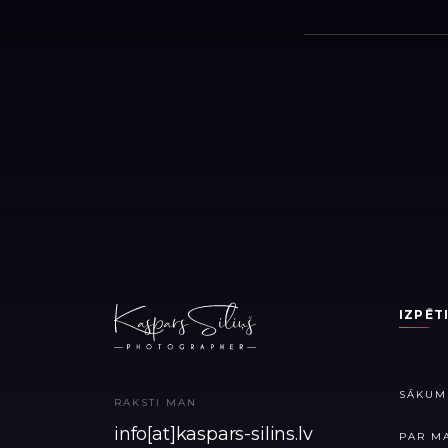
IZPĒT
SĀKUM
RAKSTI MAN
info[at]kaspars-silins.lv
PAR M