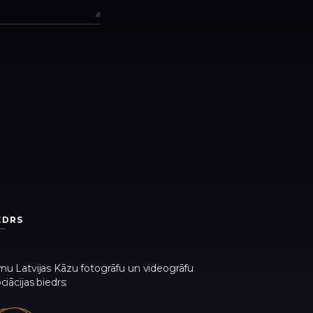
EDRS
u Latvijas Kāzu fotogrāfu un videogrāfu
ciācijas biedrs: