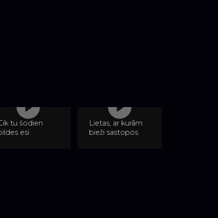
Cik tu šodien
Lietas, ar kurām
bildes esi
bieži sastopos
nofotografējis ⁉️
pasākumos un
#latvianphotographer
kas var sabojāt
#fotogrāfsjēkabpilī
bildes, bet no
#kāzufotogrāfs
kurām var
#fotographerlife
izvairīties ✅
#latvianphotographer
#kāzas #wedding
#blog
#photographer