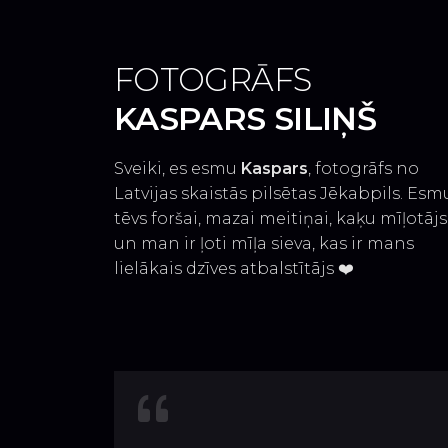
FOTOGRĀFS
KASPARS SILIŅŠ
Sveiki, es esmu
Kaspars
, fotogrāfs no
Latvijas skaistās pilsētas Jēkabpils. Esm
tēvs foršai, mazai meitiņai, kaķu mīļotājs
un man ir ļoti mīļa sieva, kas ir mans
lielākais dzīves atbalstītājs ❤️