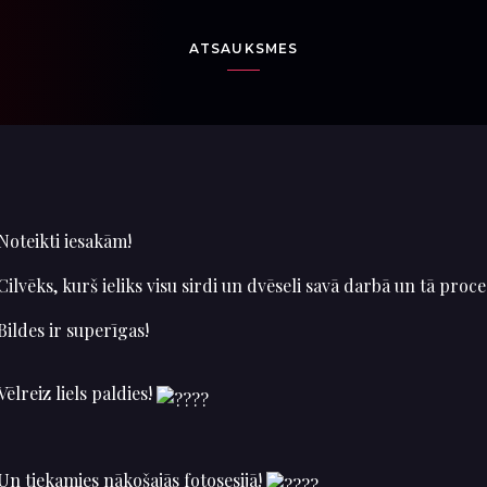
ATSAUKSMES
Noteikti iesakām!
Cilvēks, kurš ieliks visu sirdi un dvēseli savā darbā un tā proce
Bildes ir superīgas!
Vēlreiz liels paldies!
Un tiekamies nākošajās fotosesijā!