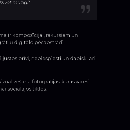
dzīvot mūžīgi!
ma ir kompozīcijai, rakursiem un
āfiju digitālo pēcapstrādi.
ustos brīvi, nepiespiesti un dabiski arī
zualizēšanā fotogrāfijās, kuras varēsi
i sociālajos tīklos.