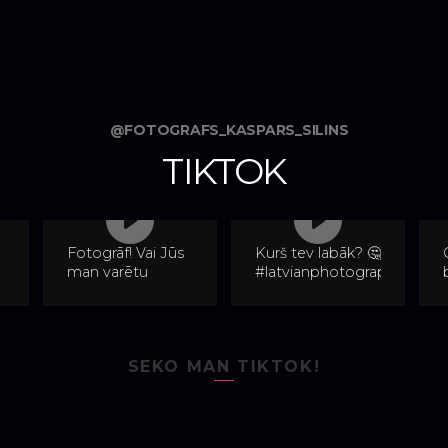
@FOTOGRAFS_KASPARS_SILINS
TIKTOK
Fotogrāf! Vai Jūs
Kurš tev labāk? 🤔
man varētu
#latvianphotographer
ieteikt kādas
#fotogrāfsjēkabpilī
apher
labākas pozas... 🤫
#objektīvi #leans
lī
#latvianphotographer
#test
#fotogrāfsjēkabpilī
SEKO MAN TIKTOK!
#positivevibes
#funn