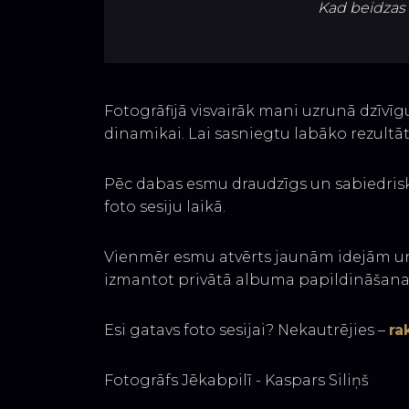
Kad beidzas l
Fotogrāfijā visvairāk mani uzrunā dzīvī
dinamikai. Lai sasniegtu labāko rezultāt
Pēc dabas esmu draudzīgs un sabiedrisks,
foto sesiju laikā.
Vienmēr esmu atvērts jaunām idejām un pi
izmantot privātā albuma papildināšanai, 
Esi gatavs foto sesijai? Nekautrējies –
ra
Fotogrāfs Jēkabpilī - Kaspars Siliņš