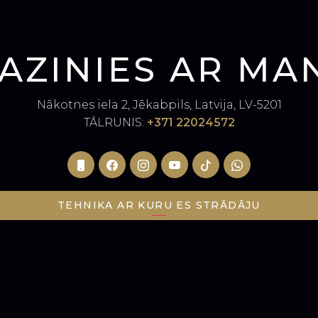
AZINIES AR MA
Nākotnes iela 2, Jēkabpils, Latvija, LV-5201
TĀLRUNIS
:
+371 22024572
TEHNIKA AR KURU ES STRĀDĀJU