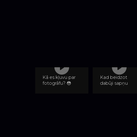
Kā es kļuvu par
Kad beidzot
fotogrāfu? 😳
dabūji sapņu
#latvianphotographer
objektīvu... 🤦🏼‍♂️
#fotogrāfsjēkabpilī
#latvianphotogr
#fotosesija
#fotogrāfsjēkabpi
#photographerslife
#funny #leans
#sonyalpha