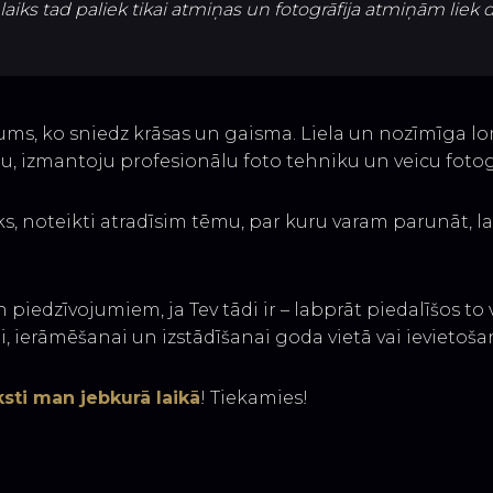
aiks tad paliek tikai atmiņas un fotogrāfija atmiņām liek 
gums, ko sniedz krāsas un gaisma. Liela un nozīmīga lo
u, izmantoju profesionālu foto tehniku un veicu fotogr
 noteikti atradīsim tēmu, par kuru varam parunāt, lai j
edzīvojumiem, ja Tev tādi ir – labprāt piedalīšos to vi
ierāmēšanai un izstādīšanai goda vietā vai ievietošana
ksti man jebkurā laikā
! Tiekamies!​​​​