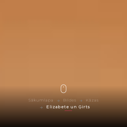
Sākumlapa
Bildes
Kāzas
Elizabete un Ģirts