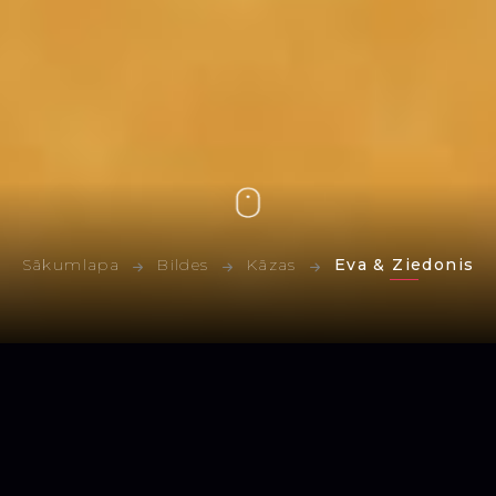
Sākumlapa
Bildes
Kāzas
Eva & Ziedonis